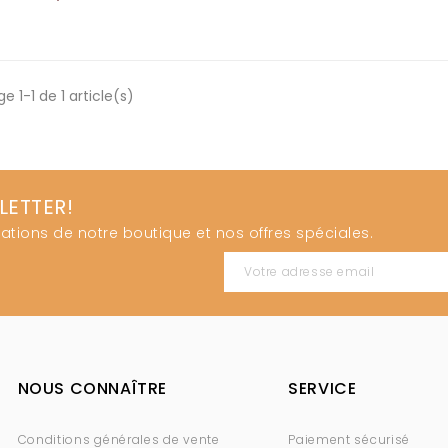
AJOUTER AU PANIER
e 1-1 de 1 article(s)
LETTER!
ations de notre boutique et nos offres spéciales.
NOUS CONNAÎTRE
SERVICE
Conditions générales de vente
Paiement sécurisé