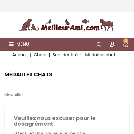
0
MENU
Accueil
Chats
Son identité
Médailles chats
MÉDAILLES CHATS
Médailles
Veuillez nous excuser pour le
désagrément.
Effectuez une nouvelle recherche